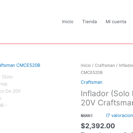
Inicio
Tienda
Mi cuenta
Inflador
Inicio
/
Craftsman
/ Inflado
(Solo
CMCE520B
Herramienta)
Craftsman
Inalámbrico
Inflador (Solo
De
20V
20V Craftsm
Craftsman
CMCE520B
(
7
valoracion
cantidad
Valorado
7
$
2,392.00
con
5.00
de
5 en base a