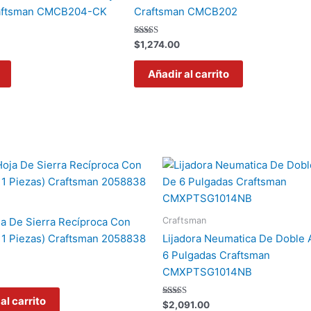
raftsman CMCB204-CK
Craftsman CMCB202
Valorado
$
1,274.00
con
5.00
de 5
Añadir al carrito
Craftsman
ja De Sierra Recíproca Con
11 Piezas) Craftsman 2058838
Lijadora Neumatica De Doble 
6 Pulgadas Craftsman
CMXPTSG1014NB
al carrito
Valorado
$
2,091.00