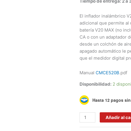
Tiempo de entrega: 2 a 3
valoraciones
de clientes
El inflador inalámbrico 
adicional que permite al
batería V20 MAX (no inc
CA o con un adaptador de
desde un colchón de aire
apagado automático le pe
que el medidor digital pr
Manual
CMCE520B
.pdf
Disponibilidad:
2 dispon
Hasta 12 pagos sin 
Añadir al ca