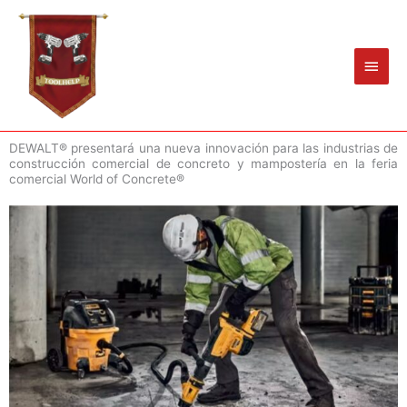
Ir
Men
al
princ
contenido
DEWALT® presentará una nueva innovación para las industrias de
construcción comercial de concreto y mampostería en la feria
comercial World of Concrete®