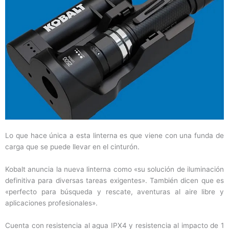
Lo que hace única a esta linterna es que viene con una funda de
carga que se puede llevar en el cinturón.
Kobalt anuncia la nueva linterna como «su solución de iluminación
definitiva para diversas tareas exigentes». También dicen que es
«perfecto para búsqueda y rescate, aventuras al aire libre y
aplicaciones profesionales».
Cuenta con resistencia al agua IPX4 y resistencia al impacto de 1