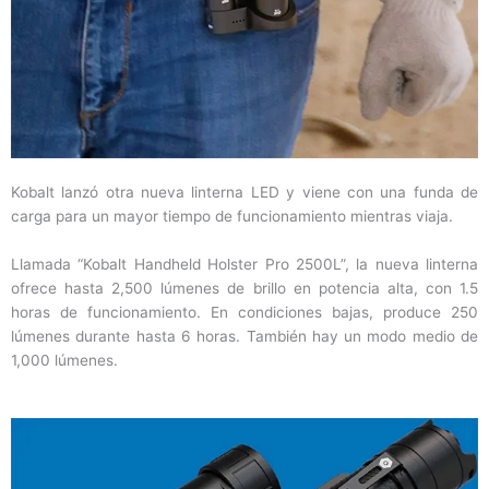
Kobalt lanzó otra nueva linterna LED y viene con una funda de
carga para un mayor tiempo de funcionamiento mientras viaja.
Llamada “Kobalt Handheld Holster Pro 2500L”, la nueva linterna
ofrece hasta 2,500 lúmenes de brillo en potencia alta, con 1.5
horas de funcionamiento. En condiciones bajas, produce 250
lúmenes durante hasta 6 horas. También hay un modo medio de
1,000 lúmenes.