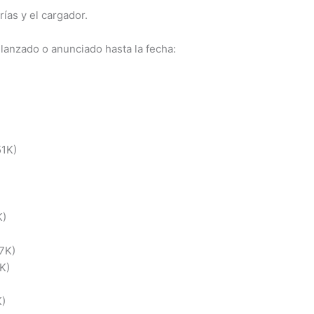
rías y el cargador.
a lanzado o anunciado hasta la fecha:
51K)
K)
7K)
1K)
K)