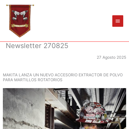
Ir
Men
al
princ
contenido
Newsletter 270825
27 Agosto 2025
MAKITA LANZA UN NUEVO ACCESORIO EXTRACTOR DE POLVO
PARA MARTILLOS ROTATORIOS