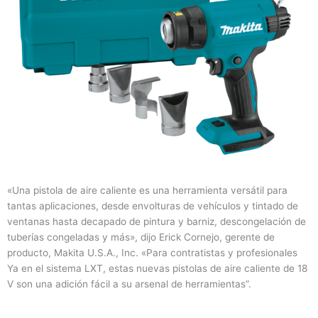
«Una pistola de aire caliente es una herramienta versátil para
tantas aplicaciones, desde envolturas de vehículos y tintado de
ventanas hasta decapado de pintura y barniz, descongelación de
tuberías congeladas y más», dijo Erick Cornejo, gerente de
producto, Makita U.S.A., Inc. «Para contratistas y profesionales
Ya en el sistema LXT, estas nuevas pistolas de aire caliente de 18
V son una adición fácil a su arsenal de herramientas”.