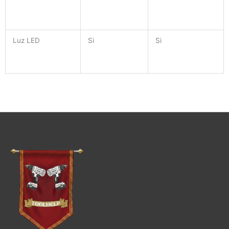
Luz LED
Si
Si