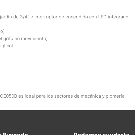
rdín de 3/4″ e interruptor de encendido con LED integrado.
o)
el grifo en movimiento)
glicol.
DCE050B es ideal para los sectores de mecánica y plomería.
s Buscado
Podemos ayudarte