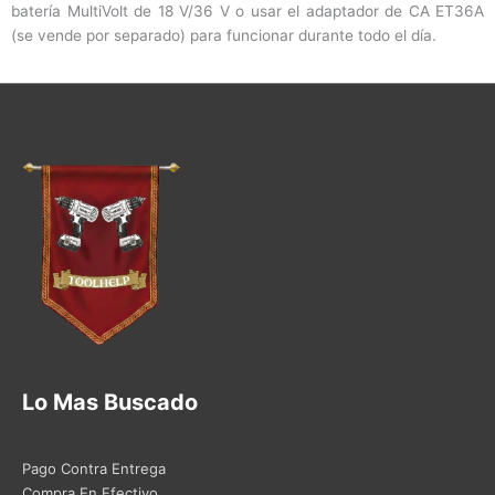
batería MultiVolt de 18 V/36 V o usar el adaptador de CA ET36A
(se vende por separado) para funcionar durante todo el día.
Lo Mas Buscado
Pago Contra Entrega
Compra En Efectivo