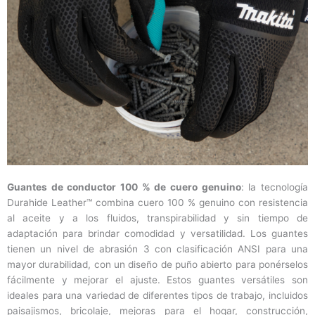
Guantes de conductor 100 % de cuero genuino
: la tecnología
Durahide Leather™ combina cuero 100 % genuino con resistencia
al aceite y a los fluidos, transpirabilidad y sin tiempo de
adaptación para brindar comodidad y versatilidad. Los guantes
tienen un nivel de abrasión 3 con clasificación ANSI para una
mayor durabilidad, con un diseño de puño abierto para ponérselos
fácilmente y mejorar el ajuste. Estos guantes versátiles son
ideales para una variedad de diferentes tipos de trabajo, incluidos
paisajismos, bricolaje, mejoras para el hogar, construcción,