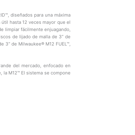
RID™, diseñados para una máxima
 útil hasta 12 veces mayor que el
de limpiar fácilmente enjuagando,
iscos de lijado de malla de 3” de
s de 3” de Milwaukee® M12 FUEL™,
grande del mercado, enfocado en
te, la M12™ El sistema se compone