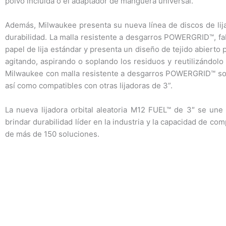
polvo incluida o el adaptador de manguera universal.
Además, Milwaukee presenta su nueva línea de discos de li
durabilidad. La malla resistente a desgarros POWERGRID™, fab
papel de lija estándar y presenta un diseño de tejido abierto
agitando, aspirando o soplando los residuos y reutilizándolo 
Milwaukee con malla resistente a desgarros POWERGRID™ son i
así como compatibles con otras lijadoras de 3”.
La nueva lijadora orbital aleatoria M12 FUEL™ de 3″ se un
brindar durabilidad líder en la industria y la capacidad de c
de más de 150 soluciones.