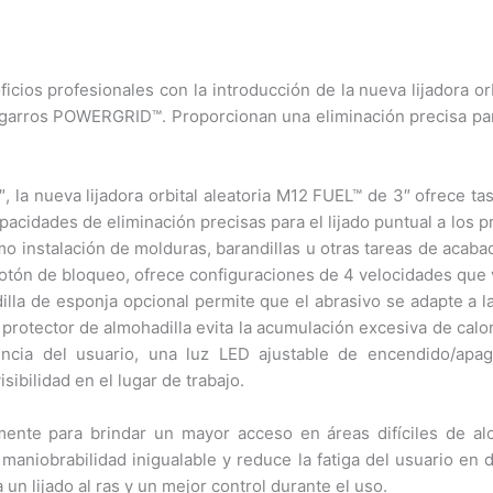
cios profesionales con la introducción de la nueva lijadora or
esgarros POWERGRID™. Proporcionan una eliminación precisa para
 la nueva lijadora orbital aleatoria M12 FUEL™ de 3″ ofrece ta
acidades de eliminación precisas para el lijado puntual a los 
omo instalación de molduras, barandillas u otras tareas de acab
 botón de bloqueo, ofrece configuraciones de 4 velocidades que 
illa de esponja opcional permite que el abrasivo se adapte a l
rotector de almohadilla evita la acumulación excesiva de calor, 
ncia del usuario, una luz LED ajustable de encendido/apag
bilidad en el lugar de trabajo.
nte para brindar un mayor acceso en áreas difíciles de alc
a maniobrabilidad inigualable y reduce la fatiga del usuario en
 un lijado al ras y un mejor control durante el uso.