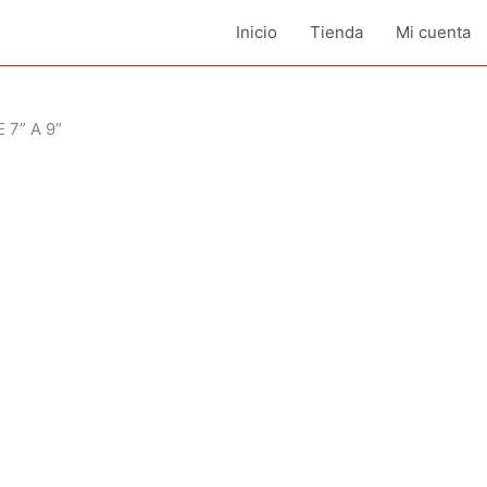
Inicio
Tienda
Mi cuenta
7” A 9”