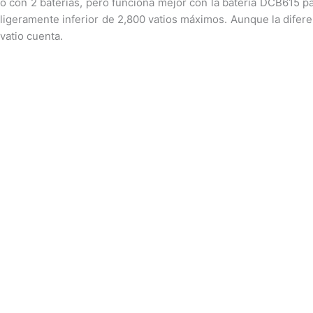
o con 2 baterías, pero funciona mejor con la batería DCB615 pa
ligeramente inferior de 2,800 vatios máximos. Aunque la difere
vatio cuenta.