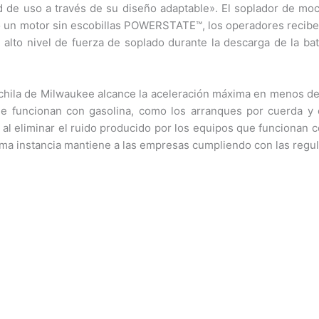
idad de uso a través de su diseño adaptable». El soplador de m
o un motor sin escobillas POWERSTATE™, los operadores recib
alto nivel de fuerza de soplado durante la descarga de la bate
hila de Milwaukee alcance la aceleración máxima en menos de u
 que funcionan con gasolina, como los arranques por cuerda 
 al eliminar el ruido producido por los equipos que funcionan c
tima instancia mantiene a las empresas cumpliendo con las regu