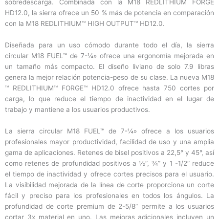
sobredescarga. Combinada con la M18 REDLITHIUM FORGE
HD12.0, la sierra ofrece un 50 % más de potencia en comparación
con la M18 REDLITHIUM™ HIGH OUTPUT™ HD12.0.
Diseñada para un uso cómodo durante todo el día, la sierra
circular M18 FUEL™ de 7-¼» ofrece una ergonomía mejorada en
un tamaño más compacto. El diseño liviano de solo 7.9 libras
genera la mejor relación potencia-peso de su clase. La nueva M18
™ REDLITHIUM™ FORGE™ HD12.0 ofrece hasta 750 cortes por
carga, lo que reduce el tiempo de inactividad en el lugar de
trabajo y mantiene a los usuarios productivos.
La sierra circular M18 FUEL™ de 7-¼» ofrece a los usuarios
profesionales mayor productividad, facilidad de uso y una amplia
gama de aplicaciones. Retenes de bisel positivos a 22,5° y 45°, así
como retenes de profundidad positivos a ½”, ¾” y 1 -1/2” reduce
el tiempo de inactividad y ofrece cortes precisos para el usuario.
La visibilidad mejorada de la línea de corte proporciona un corte
fácil y preciso para los profesionales en todos los ángulos. La
profundidad de corte premium de 2-5/8” permite a los usuarios
cortar 3x material en uno. Las mejoras adicionales incluyen un