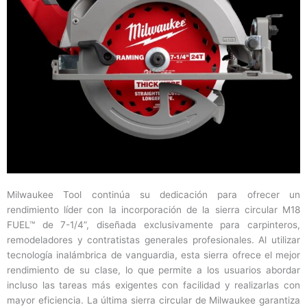
Milwaukee Tool continúa su dedicación para ofrecer un
rendimiento líder con la incorporación de la sierra circular M18
FUEL™ de 7-1/4”, diseñada exclusivamente para carpinteros,
remodeladores y contratistas generales profesionales. Al utilizar
tecnología inalámbrica de vanguardia, esta sierra ofrece el mejor
rendimiento de su clase, lo que permite a los usuarios abordar
incluso las tareas más exigentes con facilidad y realizarlas con
mayor eficiencia. La última sierra circular de Milwaukee garantiza