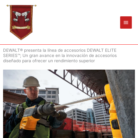
Ir
Men
al
princ
contenido
DEWALT® presenta la línea de accesorios DEWALT ELITE
SERIES™; Un gran avance en la innovación de accesorios
diseñado para ofrecer un rendimiento superior