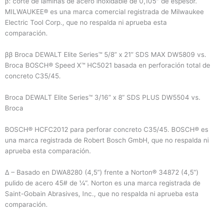
β: corte de láminas de acero inoxidable de 0,105″ de espesor.
MILWAUKEE® es una marca comercial registrada de Milwaukee
Electric Tool Corp., que no respalda ni aprueba esta
comparación.
ββ Broca DEWALT Elite Series™ 5/8” x 21” SDS MAX DW5809 vs.
Broca BOSCH® Speed ​​X™ HC5021 basada en perforación total de
concreto C35/45.
Broca DEWALT Elite Series™ 3/16” x 8” SDS PLUS DW5504 vs.
Broca
BOSCH® HCFC2012 para perforar concreto C35/45. BOSCH® es
una marca registrada de Robert Bosch GmbH, que no respalda ni
aprueba esta comparación.
∆ – Basado en DWA8280 (4,5”) frente a Norton® 34872 (4,5”)
pulido de acero 45# de ¼”. Norton es una marca registrada de
Saint-Gobain Abrasives, Inc., que no respalda ni aprueba esta
comparación.