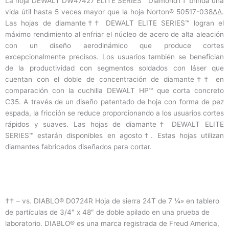
La hoja DEWALT DW47427 ELITE SERIES™ Diamond†† brinda una
vida útil hasta 5 veces mayor que la hoja Norton® 50517-038∆∆.
Las hojas de diamante†† DEWALT ELITE SERIES™ logran el
máximo rendimiento al enfriar el núcleo de acero de alta aleación
con un diseño aerodinámico que produce cortes
excepcionalmente precisos. Los usuarios también se benefician
de la productividad con segmentos soldados con láser que
cuentan con el doble de concentración de diamante†† en
comparación con la cuchilla DEWALT HP™ que corta concreto
C35. A través de un diseño patentado de hoja con forma de pez
espada, la fricción se reduce proporcionando a los usuarios cortes
rápidos y suaves. Las hojas de diamante† DEWALT ELITE
SERIES™ estarán disponibles en agosto†. Estas hojas utilizan
diamantes fabricados diseñados para cortar.
†† – vs. DIABLO® D0724R Hoja de sierra 24T de 7 ¼» en tablero
de partículas de 3/4″ x 48″ de doble apilado en una prueba de
laboratorio. DIABLO® es una marca registrada de Freud America,