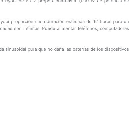
ón Ryobi de 80 V proporciona hasta 1,000 W de potencia de
Ryobi proporciona una duración estimada de 12 horas para un
idades son infinitas. Puede alimentar teléfonos, computadoras
 sinusoidal pura que no daña las baterías de los dispositivos