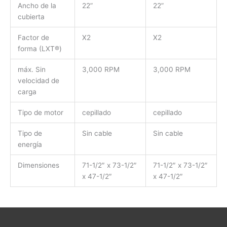
Ancho de la
22”
22”
cubierta
Factor de
X2
X2
forma (LXT®)
máx. Sin
3,000 RPM
3,000 RPM
velocidad de
carga
Tipo de motor
cepillado
cepillado
Tipo de
Sin cable
Sin cable
energía
Dimensiones
71-1/2″ x 73-1/2″
71-1/2″ x 73-1/2″
x 47-1/2″
x 47-1/2″