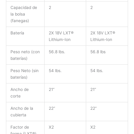
Capacidad de
2
2
la bolsa
(fanegas)
Batería
2X 18V LXT®
2X 18V LXT®
Lithium-Ion
Lithium-Ion
Peso neto (con
56.8 lbs.
56.8 lbs
baterías)
Peso Neto (sin
54 lbs.
54 lbs.
baterías)
Ancho de
21”
21”
corte
Ancho de la
22”
22”
cubierta
Factor de
X2
X2
forma (LXT®)