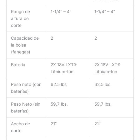
Rango de
1-1/4” – 4”
1-1/4” – 4”
altura de
corte
Capacidad de
2
2
la bolsa
(fanegas)
Batería
2X 18V LXT®
2X 18V LXT®
Lithium-Ion
Lithium-Ion
Peso neto (con
62.5 lbs
62.5 lbs
baterías)
Peso Neto (sin
59.7 lbs.
59.7 lbs.
baterías)
Ancho de
21”
21”
corte