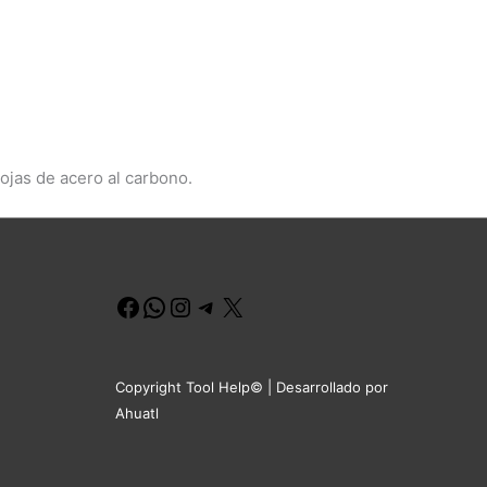
ojas de acero al carbono.
Facebook
WhatsApp
Instagram
Telegram
X
Copyright Tool Help© | Desarrollado por
Ahuatl