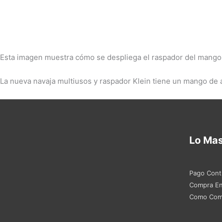
Esta imagen muestra cómo se despliega el raspador del mango 
La nueva navaja multiusos y raspador Klein tiene un mango de a
Lo Ma
Pago Cont
Compra En
Como Com