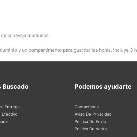
de la navaja multiusos.
luminio y un compartimento para guardar las hojas. Incluye 3 h
s Buscado
Podemos ayudarte
ra Entrega
Contactanos
 Efectivo
Aviso De Privacidad
prar
Política De Envío
Política De Venta