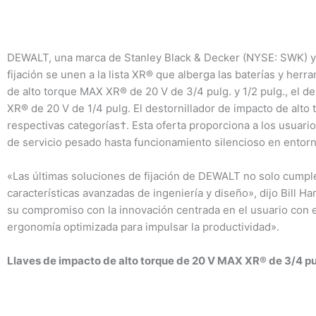
DEWALT, una marca de Stanley Black & Decker (NYSE: SWK) y lí
fijación se unen a la lista XR® que alberga las baterías y h
de alto torque MAX XR® de 20 V de 3/4 pulg. y 1/2 pulg., el d
XR® de 20 V de 1/4 pulg. El destornillador de impacto de al
respectivas categorías†. Esta oferta proporciona a los usuar
de servicio pesado hasta funcionamiento silencioso en entorno
«Las últimas soluciones de fijación de DEWALT no solo cumplen
características avanzadas de ingeniería y diseño», dijo Bill
su compromiso con la innovación centrada en el usuario con 
ergonomía optimizada para impulsar la productividad».
Llaves de impacto de alto torque de 20 V MAX XR® de 3/4 pul