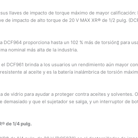
sus llaves de impacto de torque máximo de mayor calificación: l
ve de impacto de alto torque de 20 V MAX XR® de 1/2 pulg. (DCF
eva DCF964 proporciona hasta un 102 % más de torsión‡ para usar 
ma nominal más alta de la industria.
o, el DCF961 brinda a los usuarios un rendimiento aún mayor co
stente al aceite y es la batería inalámbrica de torsión máxima
de vidrio para ayudar a proteger contra aceites y solventes. Ot
demasiado y que el sujetador se salga, y un interruptor de bo
R® de 1/4 pulg.