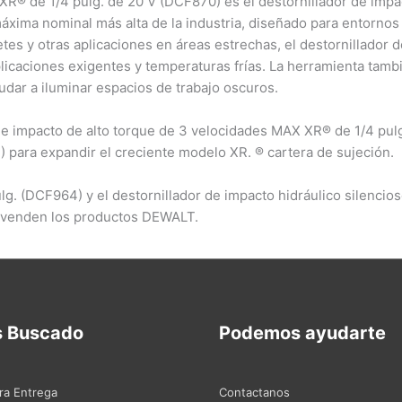
 XR® de 1/4 pulg. de 20 V (DCF870) es el destornillador de im
máxima nominal más alta de la industria, diseñado para entornos
tes y otras aplicaciones en áreas estrechas, el destornillador
licaciones exigentes y temperaturas frías. La herramienta tam
udar a iluminar espacios de trabajo oscuros.
de impacto de alto torque de 3 velocidades MAX XR® de 1/4 pulg
 para expandir el creciente modelo XR. ® cartera de sujeción.
lg. (DCF964) y el destornillador de impacto hidráulico silenci
e venden los productos DEWALT.
s Buscado
Podemos ayudarte
ra Entrega
Contactanos