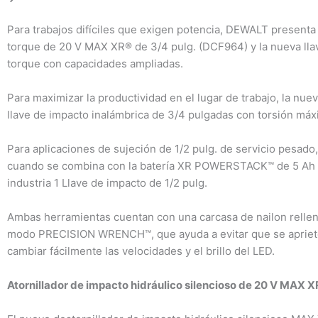
Para trabajos difíciles que exigen potencia, DEWALT presenta 
torque de 20 V MAX XR® de 3/4 pulg. (DCF964) y la nueva lla
torque con capacidades ampliadas.
Para maximizar la productividad en el lugar de trabajo, la nu
llave de impacto inalámbrica de 3/4 pulgadas con torsión máxi
Para aplicaciones de sujeción de 1/2 pulg. de servicio pesad
cuando se combina con la batería XR POWERSTACK™ de 5 Ah resi
industria 1 Llave de impacto de 1/2 pulg.
Ambas herramientas cuentan con una carcasa de nailon rellena 
modo PRECISION WRENCH™, que ayuda a evitar que se apriete 
cambiar fácilmente las velocidades y el brillo del LED.
Atornillador de impacto hidráulico silencioso de 20 V MAX X