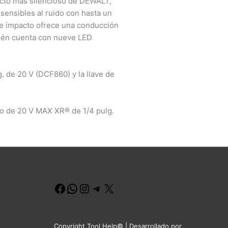
pacto más silencioso de DEWALT,
 sensibles al ruido con hasta un
 de impacto ofrece una conducción
bién cuenta con nueve LED
. de 20 V (DCF860) y la llave de
oso de 20 V MAX XR® de 1/4 pulg.
Facebook
WhatsApp
Instagram
Telegram
X
Copyright Tool Help© | Desarrollado por