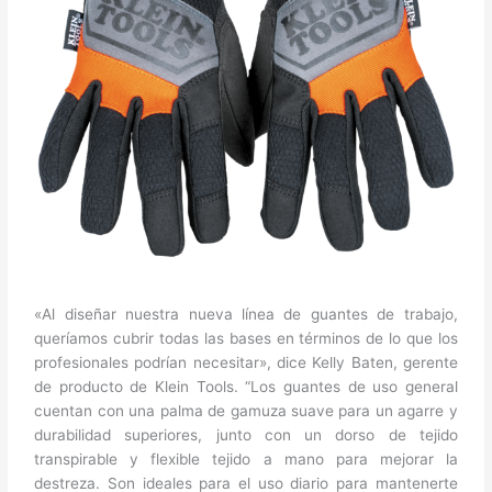
«Al diseñar nuestra nueva línea de guantes de trabajo,
queríamos cubrir todas las bases en términos de lo que los
profesionales podrían necesitar», dice Kelly Baten, gerente
de producto de Klein Tools. “Los guantes de uso general
cuentan con una palma de gamuza suave para un agarre y
durabilidad superiores, junto con un dorso de tejido
transpirable y flexible tejido a mano para mejorar la
destreza. Son ideales para el uso diario para mantenerte