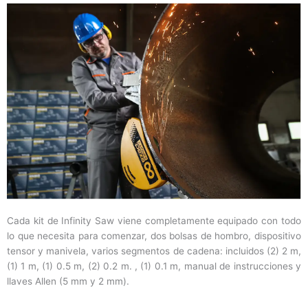
Cada kit de Infinity Saw viene completamente equipado con todo
lo que necesita para comenzar, dos bolsas de hombro, dispositivo
tensor y manivela, varios segmentos de cadena: incluidos (2) 2 m,
(1) 1 m, (1) 0.5 m, (2) 0.2 m. , (1) 0.1 m, manual de instrucciones y
llaves Allen (5 mm y 2 mm).