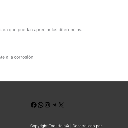
ara que puedan apreciar las diferencias.
e a la corrosión.
Facebook
WhatsApp
Instagram
Telegram
X
Copyright Tool Help© | Desarrollado por