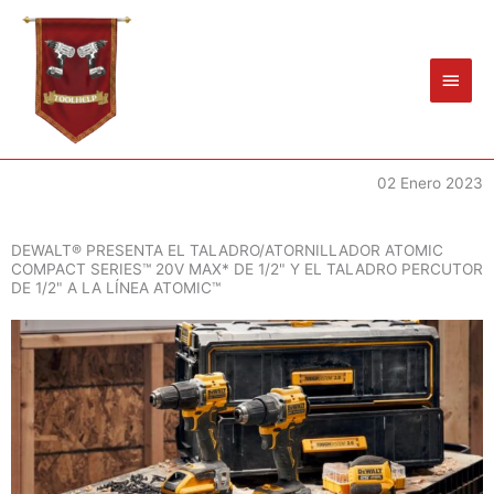
Ir
Men
al
princ
contenido
02 Enero 2023
DEWALT® PRESENTA EL TALADRO/ATORNILLADOR ATOMIC
COMPACT SERIES™ 20V MAX* DE 1/2" Y EL TALADRO PERCUTOR
DE 1/2" A LA LÍNEA ATOMIC™