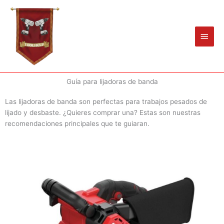
Ir
Men
al
princ
contenido
Guía para lijadoras de banda
Las lijadoras de banda son perfectas para trabajos pesados de
lijado y desbaste. ¿Quieres comprar una? Estas son nuestras
recomendaciones principales que te guiaran.