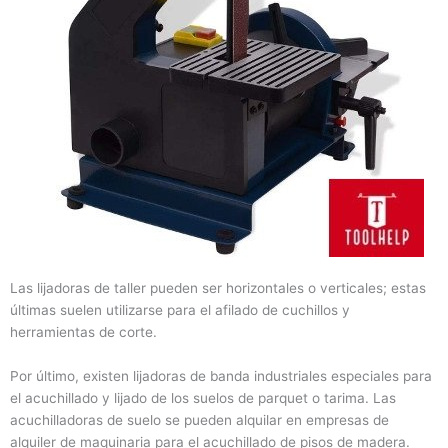
Las lijadoras de taller pueden ser horizontales o verticales; estas
últimas suelen utilizarse para el afilado de cuchillos y
herramientas de corte.
Por último, existen lijadoras de banda industriales especiales para
el acuchillado y lijado de los suelos de parquet o tarima. Las
acuchilladoras de suelo se pueden alquilar en empresas de
alquiler de maquinaria para el acuchillado de pisos de madera.