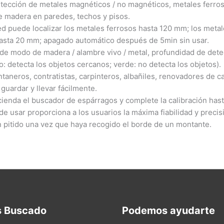
ección de metales magnéticos / no magnéticos, metales ferroso
de madera en paredes, techos y pisos.
ed puede localizar los metales ferrosos hasta 120 mm; los metal
asta 20 mm; apagado automático después de 5min sin usar.
de modo de madera / alambre vivo / metal, profundidad de detecc
lo: detecta los objetos cercanos; verde: no detecta los objetos).
taneros, contratistas, carpinteros, albañiles, renovadores de c
guardar y llevar fácilmente.
ienda el buscador de espárragos y complete la calibración hast
de usar proporciona a los usuarios la máxima fiabilidad y precis
n pitido una vez que haya recogido el borde de un montante.
s Buscado
Podemos ayudarte