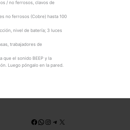
s / no ferrosos, clavos de
es no ferrosos (Cobre) hasta 100
ión, nivel de batería; 3 luces
asas, trabajadores de
a que el sonido BEEP y la
ión. Luego póngalo en la pared.
Facebook
WhatsApp
Instagram
Telegram
X